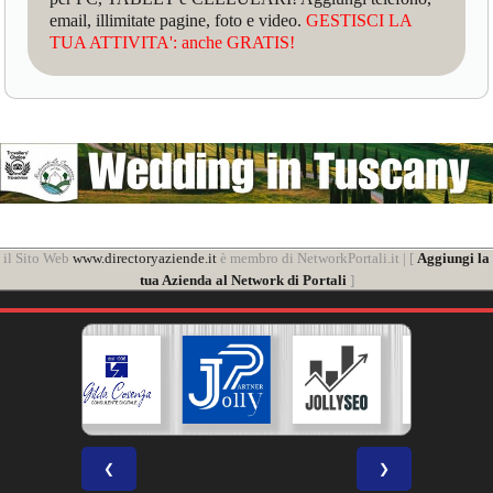
email, illimitate pagine, foto e video.
GESTISCI LA
TUA ATTIVITA': anche GRATIS!
il Sito Web
www.directoryaziende.it
è membro di NetworkPortali.it | [
Aggiungi la
tua Azienda al Network di Portali
]
❮
❯