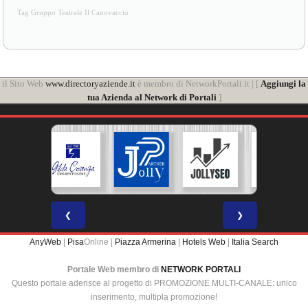
Tag Gruppo Teatrale Il Canovaccio
il Sito Web
www.directoryaziende.it
è membro di NetworkPortali.it | [
Aggiungi la
tua Azienda al Network di Portali
]
❮
❯
AnyWeb
|
Pisa
Online |
Piazza Armerina
|
Hotels Web
|
Italia Search
Portale Web membro di
NETWORK PORTALI
Questo portale aderisce al progetto di PROMOZIONE MULTI-CANALE: unico
inserimento, multipla promozione!