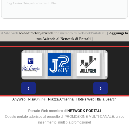
Tag Centro Ortopedico Sanitario Pisa
il Sito Web
www.directoryaziende.it
è membro di NetworkPortali.it | [
Aggiungi la
tua Azienda al Network di Portali
]
❮
❯
AnyWeb
|
Pisa
Online |
Piazza Armerina
|
Hotels Web
|
Italia Search
Portale Web membro di
NETWORK PORTALI
Questo portale aderisce al progetto di PROMOZIONE MULTI-CANALE: unico
inserimento, multipla promozione!