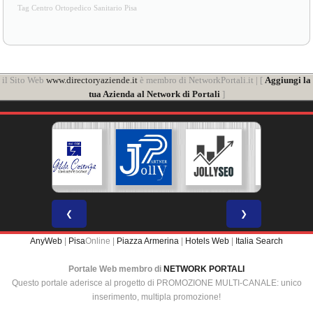
Tag Centro Ortopedico Sanitario Pisa
il Sito Web
www.directoryaziende.it
è membro di NetworkPortali.it | [
Aggiungi la
tua Azienda al Network di Portali
]
❮
❯
AnyWeb
|
Pisa
Online |
Piazza Armerina
|
Hotels Web
|
Italia Search
Portale Web membro di
NETWORK PORTALI
Questo portale aderisce al progetto di PROMOZIONE MULTI-CANALE: unico
inserimento, multipla promozione!