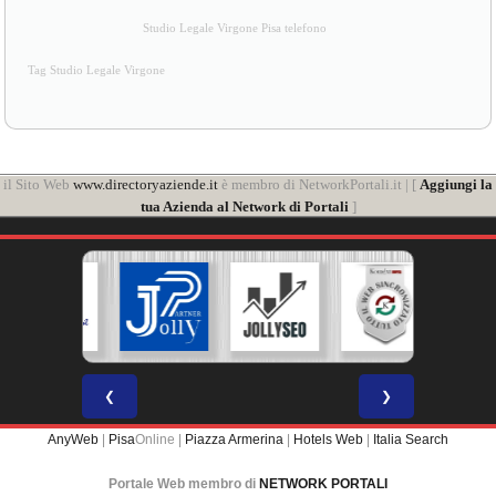
Studio Legale Virgone Pisa telefono
Tag Studio Legale Virgone
il Sito Web
www.directoryaziende.it
è membro di NetworkPortali.it | [
Aggiungi la
tua Azienda al Network di Portali
]
❮
❯
AnyWeb
|
Pisa
Online |
Piazza Armerina
|
Hotels Web
|
Italia Search
Portale Web membro di
NETWORK PORTALI