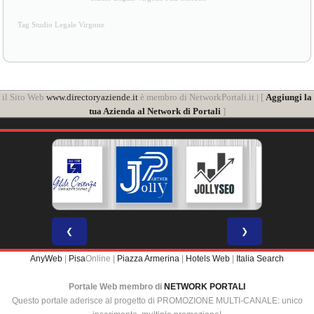
Tag Studio Legale Virgone
il Sito Web
www.directoryaziende.it
è membro di NetworkPortali.it | [
Aggiungi la
tua Azienda al Network di Portali
]
❮
❯
AnyWeb
|
Pisa
Online |
Piazza Armerina
|
Hotels Web
|
Italia Search
Portale Web membro di
NETWORK PORTALI
Questo portale aderisce al progetto di PROMOZIONE MULTI-CANALE: unico