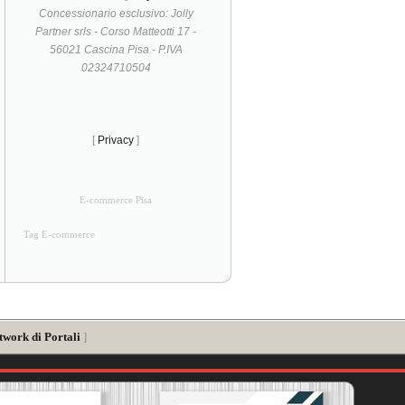
Concessionario esclusivo: Jolly
Partner srls - Corso Matteotti 17 -
56021 Cascina Pisa - P.IVA
02324710504
[
Privacy
]
E-commerce Pisa
Tag E-commerce
twork di Portali
]