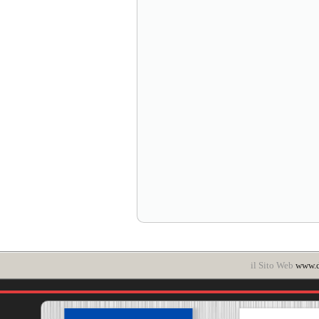
il Sito Web
www.d