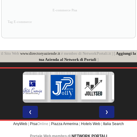
E-commerce Pisa
Tag E-commerce
il Sito Web
www.directoryaziende.it
è membro di NetworkPortali.it | [
Aggiungi la
tua Azienda al Network di Portali
]
❮
❯
AnyWeb
|
Pisa
Online |
Piazza Armerina
|
Hotels Web
|
Italia Search
Portale Web membro di
NETWORK PORTALI