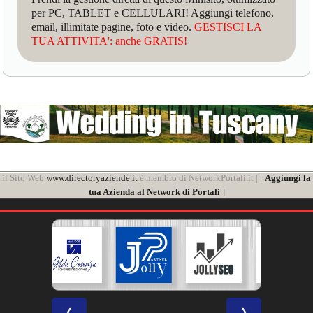
per PC, TABLET e CELLULARI! Aggiungi telefono,
email, illimitate pagine, foto e video.
GESTISCI LA
TUA ATTIVITA': anche GRATIS!
il Sito Web
www.directoryaziende.it
è membro di NetworkPortali.it | [
Aggiungi la
tua Azienda al Network di Portali
]
❮
❯