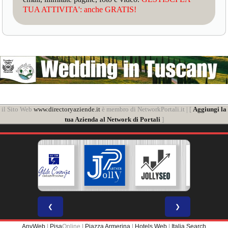
TUA ATTIVITA': anche GRATIS!
il Sito Web
www.directoryaziende.it
è membro di NetworkPortali.it | [
Aggiungi la
tua Azienda al Network di Portali
]
❮
❯
AnyWeb
|
Pisa
Online |
Piazza Armerina
|
Hotels Web
|
Italia Search