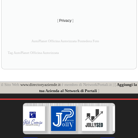
[
Privacy
]
AutoPlanet Officina Autorizzata Pontedera Foto
Tag AutoPlanet Officina Autorizzata
il Sito Web
www.directoryaziende.it
è membro di NetworkPortali.it | [
Aggiungi la
tua Azienda al Network di Portali
]