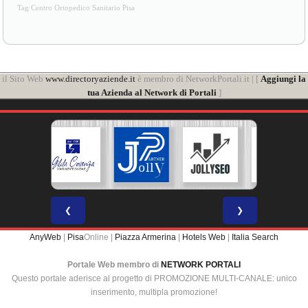
Tag Centro Ortopedico Sanitario Pisa
il Sito Web
www.directoryaziende.it
è membro di NetworkPortali.it | [
Aggiungi la
tua Azienda al Network di Portali
]
❮
❯
AnyWeb
|
Pisa
Online |
Piazza Armerina
|
Hotels Web
|
Italia Search
Portale Web membro di
NETWORK PORTALI
Questo portale aderisce al progetto di PROMOZIONE MULTI-CANALE: unico
inserimento, multipla promozione!