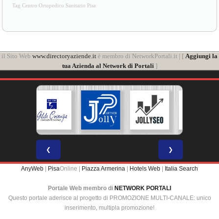
Tag Centro Ortopedico Sanitario Pisa
il Sito Web
www.directoryaziende.it
è membro di NetworkPortali.it | [
Aggiungi la
tua Azienda al Network di Portali
]
❮
❯
AnyWeb
|
Pisa
Online |
Piazza Armerina
|
Hotels Web
|
Italia Search
Portale Web membro di
NETWORK PORTALI
Questo portale aderisce al progetto di PROMOZIONE MULTI-CANALE: unico
inserimento, multipla promozione!